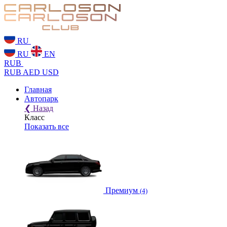
RU
RU
EN
RUB
RUB
AED
USD
Главная
Автопарк
❮
Назад
Класс
Показать все
Премиум
(4)