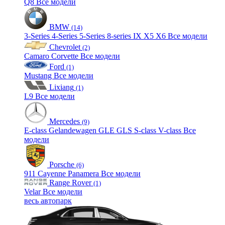
Q8
Все модели
BMW
(14)
3-Series
4-Series
5-Series
8-series
IX
X5
X6
Все модели
Chevrolet
(2)
Camaro
Corvette
Все модели
Ford
(1)
Mustang
Все модели
Lixiang
(1)
L9
Все модели
Mercedes
(9)
E-class
Gelandewagen
GLE
GLS
S-class
V-class
Все
модели
Porsche
(6)
911
Cayenne
Panamera
Все модели
Range Rover
(1)
Velar
Все модели
весь автопарк