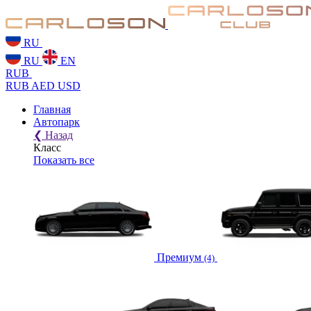
RU
RU
EN
RUB
RUB
AED
USD
Главная
Автопарк
❮
Назад
Класс
Показать все
Премиум
(4)