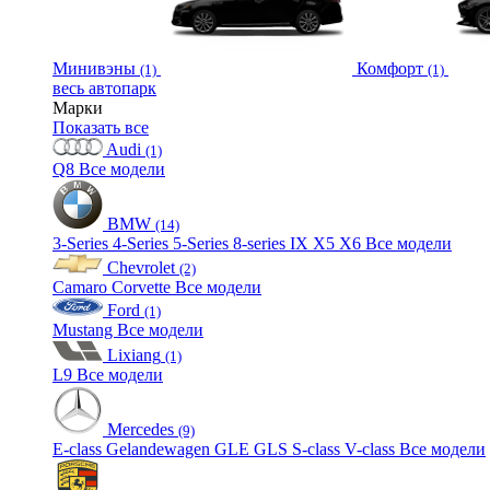
Минивэны
Комфорт
(1)
(1)
весь автопарк
Марки
Показать все
Audi
(1)
Q8
Все модели
BMW
(14)
3-Series
4-Series
5-Series
8-series
IX
X5
X6
Все модели
Chevrolet
(2)
Camaro
Corvette
Все модели
Ford
(1)
Mustang
Все модели
Lixiang
(1)
L9
Все модели
Mercedes
(9)
E-class
Gelandewagen
GLE
GLS
S-class
V-class
Все модели