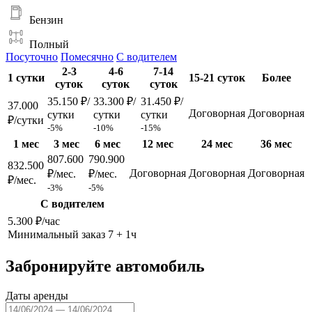
Бензин
Полный
Посуточно
Помесячно
С водителем
2-3
4-6
7-14
1 сутки
15-21 суток
Более
суток
суток
суток
35.150 ₽/
33.300 ₽/
31.450 ₽/
37.000
Договорная
Договорная
сутки
сутки
сутки
₽/сутки
-5%
-10%
-15%
1 мес
3 мес
6 мес
12 мес
24 мес
36 мес
807.600
790.900
832.500
Договорная
Договорная
Договорная
₽/мес.
₽/мес.
₽/мес.
-3%
-5%
С водителем
5.300 ₽/час
Минимальный заказ 7 + 1ч
Забронируйте автомобиль
Даты аренды