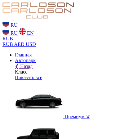
RU
RU
EN
RUB
RUB
AED
USD
Главная
Автопарк
❮
Назад
Класс
Показать все
Премиум
(4)