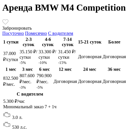
Аренда BMW M4 Competition
Забронировать
Посуточно
Помесячно
С водителем
2-3
4-6
7-14
1 сутки
15-21 суток
Более
суток
суток
суток
35.150 ₽/
33.300 ₽/
31.450 ₽/
37.000
Договорная
Договорная
сутки
сутки
сутки
₽/сутки
-5%
-10%
-15%
1 мес
3 мес
6 мес
12 мес
24 мес
36 мес
807.600
790.900
832.500
Договорная
Договорная
Договорная
₽/мес.
₽/мес.
₽/мес.
-3%
-5%
С водителем
5.300 ₽/час
Минимальный заказ 7 + 1ч
3.0 л.
530 л.с.