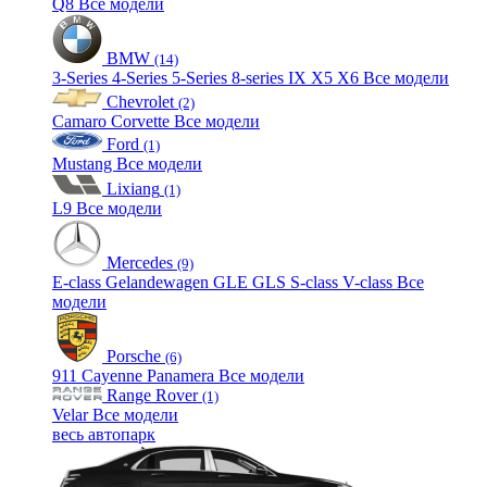
Q8
Все модели
BMW
(14)
3-Series
4-Series
5-Series
8-series
IX
X5
X6
Все модели
Chevrolet
(2)
Camaro
Corvette
Все модели
Ford
(1)
Mustang
Все модели
Lixiang
(1)
L9
Все модели
Mercedes
(9)
E-class
Gelandewagen
GLE
GLS
S-class
V-class
Все
модели
Porsche
(6)
911
Cayenne
Panamera
Все модели
Range Rover
(1)
Velar
Все модели
весь автопарк